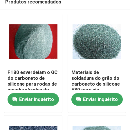
Produtos recomendados
F180 esverdeiam o GC
Materiais de
do carboneto de
soldadura do grão do
silicone para rodas de
carboneto de silicone
moedura/rodas do
F80 para sic
Para casa
corte/pedras de
ferramentas elétricas
Enviar inquérito
Enviar inquérito
Sharping
de Rod do carboneto
de silicone
Produtos
Sobre nós