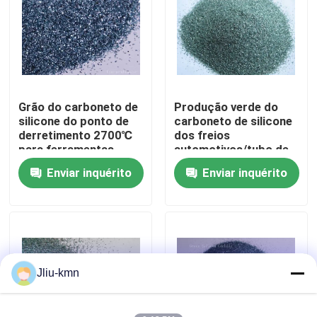
Visita à fábrica
Controle de qualidade
Grão do carboneto de
Produção verde do
silicone do ponto de
carboneto de silicone
Contacte-nos
derretimento 2700℃
dos freios
para ferramentas
automotivos/tubo de
abrasivas
aço de vidro F80
Enviar inquérito
Enviar inquérito
Notícias
Casos
VR
Jliu-kmn
Óxido de alumínio fundido