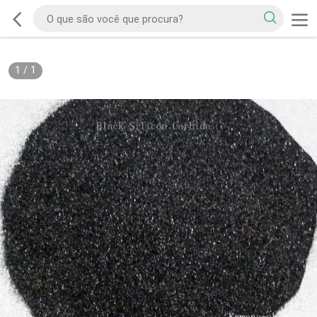
1
/
1