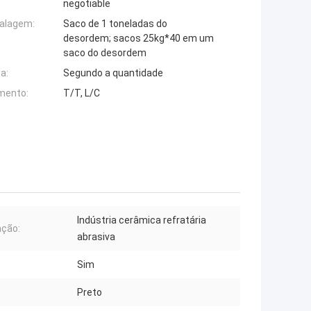
negotiable
alagem:
Saco de 1 toneladas do
desordem; sacos 25kg*40 em um
saco do desordem
a:
Segundo a quantidade
mento:
T/T, L/C
Indústria cerâmica refratária
ação:
abrasiva
Sim
Preto