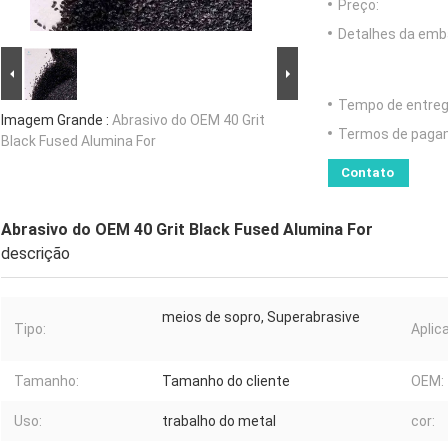
Preço:
Detalhes da emb
Tempo de entreg
Imagem Grande :
Abrasivo do OEM 40 Grit
Termos de paga
Black Fused Alumina For
Contato
Abrasivo do OEM 40 Grit Black Fused Alumina For
descrição
meios de sopro, Superabrasive
Tipo:
Aplic
Tamanho:
Tamanho do cliente
OEM:
Uso:
trabalho do metal
cor: