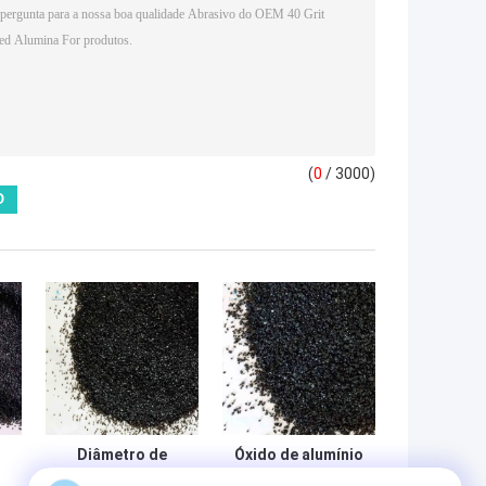
(
0
/ 3000)
Diâmetro de
Óxido de alumínio
rodas 200 da
da cor preta que