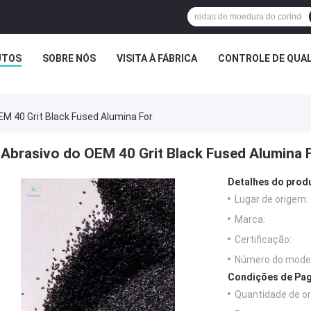
UTOS
SOBRE NÓS
VISITA À FÁBRICA
CONTROLE DE QUA
EM 40 Grit Black Fused Alumina For
Abrasivo do OEM 40 Grit Black Fused Alumina 
Detalhes do prod
Lugar de origem:
Marca:
Certificação:
Número do model
Condições de Pag
Quantidade de o