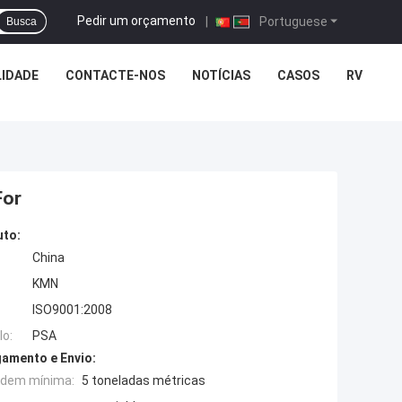
Pedir um orçamento
|
Portuguese
Busca
LIDADE
CONTACTE-NOS
NOTÍCIAS
CASOS
RV
For
uto:
China
KMN
ISO9001:2008
o:
PSA
amento e Envio:
rdem mínima:
5 toneladas métricas